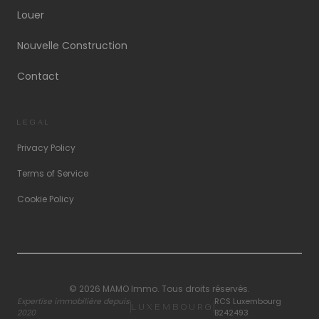
Louer
Nouvelle Construction
Contact
LEGAL
Privacy Policy
Terms of Service
Cookie Policy
©
2026
MAMO Immo.
Tous droits réservés
.
Expertise immobilière depuis
RCS Luxembourg
LUXEMBOURG
2020
B242493