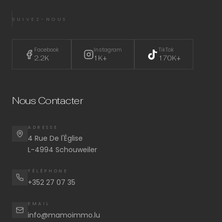
SUIVEZ-NOUS
Facebook
Instagram
TikTok
2.2K
1K+
170K+
Nous Contacter
ADRESSE
4 Rue De l'Église
L-4994 Schouweiler
TÉLÉPHONE
+352 27 07 35
EMAIL
info@mamoimmo.lu