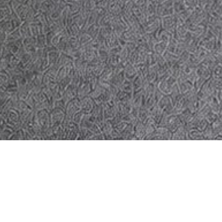
Accueil
/
Louer
/
Bascharage
/
Bureau 87172839
Loading...
Loading...