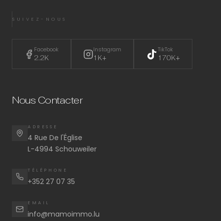
SUIVEZ-NOUS
Facebook
Instagram
TikTok
2.2K
1K+
170K+
Nous Contacter
ADRESSE
4 Rue De l'Église
L-4994 Schouweiler
TÉLÉPHONE
+352 27 07 35
EMAIL
info@mamoimmo.lu